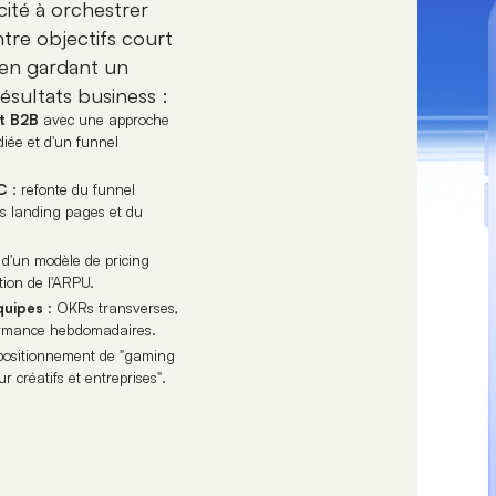
cité à orchestrer
ntre objectifs court
 en gardant un
ésultats business :
t B2B
avec une approche
iée et d'un funnel
C
: refonte du funnel
es landing pages et du
 d'un modèle de pricing
tion de l'ARPU.
quipes
: OKRs transverses,
formance hebdomadaires.
 positionnement de "gaming
créatifs et entreprises".