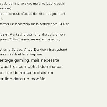
s
: du gaming vers des marchés B2B (créatifs,
chniques).
isant les coûts d'acquisition et en augmentant
).
ffirmer un leadership sur la performance GPU et
nue et Marketing
pour la rendre data-driven,
gique d'OKRs transverses entre marketing,
-as-a-Service, Virtual Desktop Infrastructure)
nts créatifs et les entreprises.
éritage gaming, mais nécessité
loud très compétitif dominé par
cessité de mieux orchestrer
étention dans un modèle